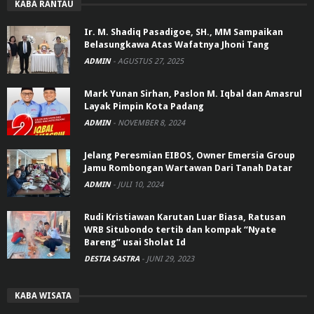
KABA RANTAU
Ir. M. Shadiq Pasadigoe, SH., MM Sampaikan
Belasungkawa Atas Wafatnya Jhoni Tang
ADMIN
-
AGUSTUS 27, 2025
Mark Yunan Sirhan, Paslon M. Iqbal dan Amasrul
Layak Pimpin Kota Padang
ADMIN
-
NOVEMBER 8, 2024
Jelang Peresmian EIBOS, Owner Emersia Group
Jamu Rombongan Wartawan Dari Tanah Datar
ADMIN
-
JULI 10, 2024
Rudi Kristiawan Karutan Luar Biasa, Ratusan
WRB Situbondo tertib dan kompak “Nyate
Bareng” usai Sholat Id
DESTIA SASTRA
-
JUNI 29, 2023
KABA WISATA