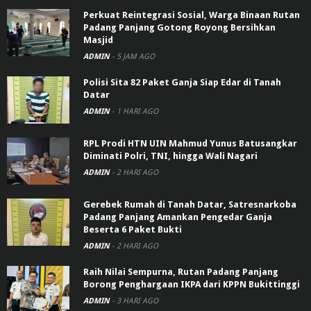
Perkuat Reintegrasi Sosial, Warga Binaan Rutan
Padang Panjang Gotong Royong Bersihkan
Masjid
ADMIN
-
5 JAM AGO
Polisi Sita 82 Paket Ganja Siap Edar di Tanah
Datar
ADMIN
-
1 HARI AGO
RPL Prodi HTN UIN Mahmud Yunus Batusangkar
Diminati Polri, TNI, hingga Wali Nagari
ADMIN
-
2 HARI AGO
Gerebek Rumah di Tanah Datar, Satresnarkoba
Padang Panjang Amankan Pengedar Ganja
Beserta 6 Paket Bukti
ADMIN
-
2 HARI AGO
Raih Nilai Sempurna, Rutan Padang Panjang
Borong Penghargaan IKPA dari KPPN Bukittinggi
ADMIN
-
3 HARI AGO