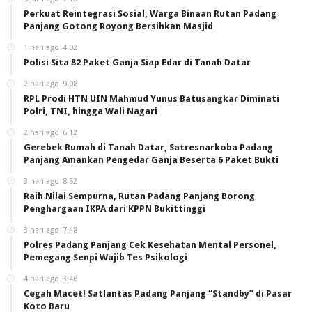
Perkuat Reintegrasi Sosial, Warga Binaan Rutan Padang
Panjang Gotong Royong Bersihkan Masjid
1 hari ago
4:02
Polisi Sita 82 Paket Ganja Siap Edar di Tanah Datar
2 hari ago
9:08
RPL Prodi HTN UIN Mahmud Yunus Batusangkar Diminati
Polri, TNI, hingga Wali Nagari
2 hari ago
6:12
Gerebek Rumah di Tanah Datar, Satresnarkoba Padang
Panjang Amankan Pengedar Ganja Beserta 6 Paket Bukti
3 hari ago
8:52
Raih Nilai Sempurna, Rutan Padang Panjang Borong
Penghargaan IKPA dari KPPN Bukittinggi
3 hari ago
7:48
Polres Padang Panjang Cek Kesehatan Mental Personel,
Pemegang Senpi Wajib Tes Psikologi
4 hari ago
3:46
Cegah Macet! Satlantas Padang Panjang “Standby” di Pasar
Koto Baru