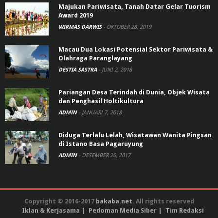
Majukan Pariwisata, Tanah Datar Gelar Tuorism
Award 2019
WIRMAS DARWIS
-
OKTOBER 28, 2019
Macau Dua Lokasi Potensial Sektor Pariwisata &
Olahraga Paranglayang
DESTIA SASTRA
-
JUNI 2, 2018
Pariangan Desa Terindah di Dunia, Objek Wisata
dan Penghasil Holtikultura
ADMIN
-
JANUARI 7, 2018
Diduga Terlalu Lelah, Wisatawan Wanita Pingsan
di Istano Basa Pagaruyung
ADMIN
-
DESEMBER 26, 2017
Copyright © 2016-2017
bakaba.net
. All rights reserved
Iklan & Kerjasama
Pedoman Media Siber
Tim Redaksi