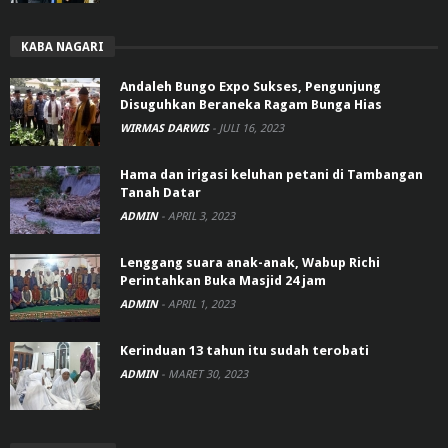
KABA NAGARI
Andaleh Bungo Expo Sukses, Pengunjung
Disuguhkan Beraneka Ragam Bunga Hias
WIRMAS DARWIS
-
JULI 16, 2023
Hama dan irigasi keluhan petani di Tambangan
Tanah Datar
ADMIN
-
APRIL 3, 2023
Lenggang suara anak-anak, Wabup Richi
Perintahkan Buka Masjid 24 jam
ADMIN
-
APRIL 1, 2023
Kerinduan 13 tahun itu sudah terobati
ADMIN
-
MARET 30, 2023