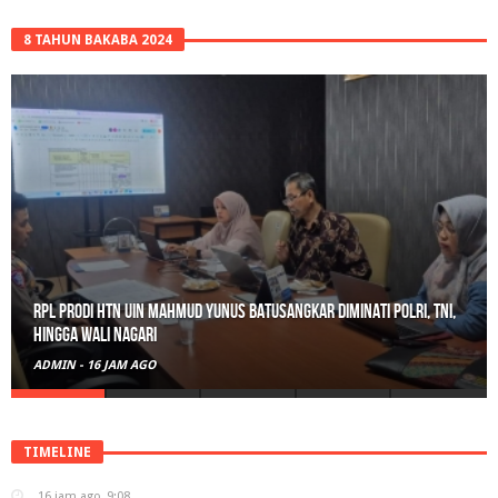
8 TAHUN BAKABA 2024
RPL Prodi HTN UIN Mahmud Yunus Batusangkar Diminati Polri, TNI,
hingga Wali Nagari
ADMIN
-
16 JAM AGO
TIMELINE
16 jam ago
9:08