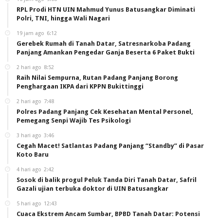
RPL Prodi HTN UIN Mahmud Yunus Batusangkar Diminati
Polri, TNI, hingga Wali Nagari
19 jam ago
6:12
Gerebek Rumah di Tanah Datar, Satresnarkoba Padang
Panjang Amankan Pengedar Ganja Beserta 6 Paket Bukti
2 hari ago
8:52
Raih Nilai Sempurna, Rutan Padang Panjang Borong
Penghargaan IKPA dari KPPN Bukittinggi
2 hari ago
7:48
Polres Padang Panjang Cek Kesehatan Mental Personel,
Pemegang Senpi Wajib Tes Psikologi
3 hari ago
3:46
Cegah Macet! Satlantas Padang Panjang “Standby” di Pasar
Koto Baru
4 hari ago
2:42
Sosok di balik progul Peluk Tanda Diri Tanah Datar, Safril
Gazali ujian terbuka doktor di UIN Batusangkar
5 hari ago
12:43
Cuaca Ekstrem Ancam Sumbar, BPBD Tanah Datar: Potensi