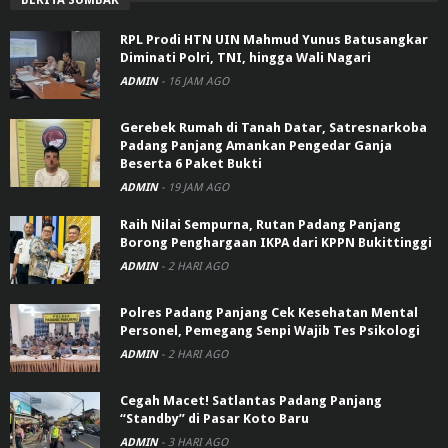
RPL Prodi HTN UIN Mahmud Yunus Batusangkar
Diminati Polri, TNI, hingga Wali Nagari
ADMIN
-
16 JAM AGO
Gerebek Rumah di Tanah Datar, Satresnarkoba
Padang Panjang Amankan Pengedar Ganja
Beserta 6 Paket Bukti
ADMIN
-
19 JAM AGO
Raih Nilai Sempurna, Rutan Padang Panjang
Borong Penghargaan IKPA dari KPPN Bukittinggi
ADMIN
-
2 HARI AGO
Polres Padang Panjang Cek Kesehatan Mental
Personel, Pemegang Senpi Wajib Tes Psikologi
ADMIN
-
2 HARI AGO
Cegah Macet! Satlantas Padang Panjang
“Standby” di Pasar Koto Baru
ADMIN
-
3 HARI AGO