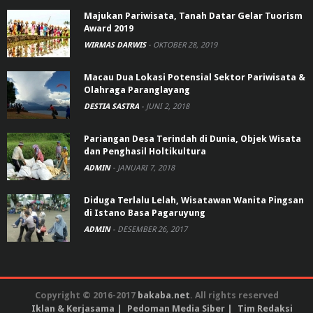
Majukan Pariwisata, Tanah Datar Gelar Tuorism
Award 2019
WIRMAS DARWIS
-
OKTOBER 28, 2019
Macau Dua Lokasi Potensial Sektor Pariwisata &
Olahraga Paranglayang
DESTIA SASTRA
-
JUNI 2, 2018
Pariangan Desa Terindah di Dunia, Objek Wisata
dan Penghasil Holtikultura
ADMIN
-
JANUARI 7, 2018
Diduga Terlalu Lelah, Wisatawan Wanita Pingsan
di Istano Basa Pagaruyung
ADMIN
-
DESEMBER 26, 2017
Copyright © 2016-2017
bakaba.net
. All rights reserved
Iklan & Kerjasama
Pedoman Media Siber
Tim Redaksi