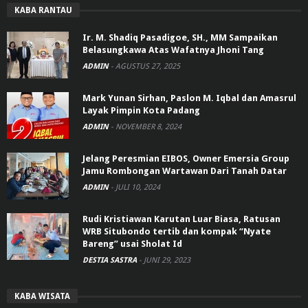
KABA RANTAU
Ir. M. Shadiq Pasadigoe, SH., MM Sampaikan
Belasungkawa Atas Wafatnya Jhoni Tang
ADMIN
-
AGUSTUS 27, 2025
Mark Yunan Sirhan, Paslon M. Iqbal dan Amasrul
Layak Pimpin Kota Padang
ADMIN
-
NOVEMBER 8, 2024
Jelang Peresmian EIBOS, Owner Emersia Group
Jamu Rombongan Wartawan Dari Tanah Datar
ADMIN
-
JULI 10, 2024
Rudi Kristiawan Karutan Luar Biasa, Ratusan
WRB Situbondo tertib dan kompak “Nyate
Bareng” usai Sholat Id
DESTIA SASTRA
-
JUNI 29, 2023
KABA WISATA