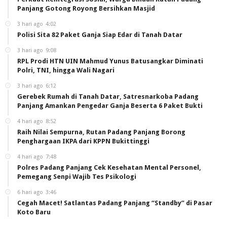
Panjang Gotong Royong Bersihkan Masjid
3 hari ago
4:02
Polisi Sita 82 Paket Ganja Siap Edar di Tanah Datar
3 hari ago
9:08
RPL Prodi HTN UIN Mahmud Yunus Batusangkar Diminati
Polri, TNI, hingga Wali Nagari
3 hari ago
6:12
Gerebek Rumah di Tanah Datar, Satresnarkoba Padang
Panjang Amankan Pengedar Ganja Beserta 6 Paket Bukti
4 hari ago
8:52
Raih Nilai Sempurna, Rutan Padang Panjang Borong
Penghargaan IKPA dari KPPN Bukittinggi
4 hari ago
7:48
Polres Padang Panjang Cek Kesehatan Mental Personel,
Pemegang Senpi Wajib Tes Psikologi
6 hari ago
3:46
Cegah Macet! Satlantas Padang Panjang “Standby” di Pasar
Koto Baru