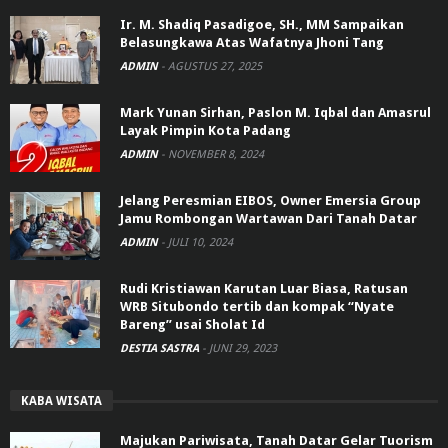
Ir. M. Shadiq Pasadigoe, SH., MM Sampaikan
Belasungkawa Atas Wafatnya Jhoni Tang
ADMIN
-
AGUSTUS 27, 2025
Mark Yunan Sirhan, Paslon M. Iqbal dan Amasrul
Layak Pimpin Kota Padang
ADMIN
-
NOVEMBER 8, 2024
Jelang Peresmian EIBOS, Owner Emersia Group
Jamu Rombongan Wartawan Dari Tanah Datar
ADMIN
-
JULI 10, 2024
Rudi Kristiawan Karutan Luar Biasa, Ratusan
WRB Situbondo tertib dan kompak “Nyate
Bareng” usai Sholat Id
DESTIA SASTRA
-
JUNI 29, 2023
KABA WISATA
Majukan Pariwisata, Tanah Datar Gelar Tuorism