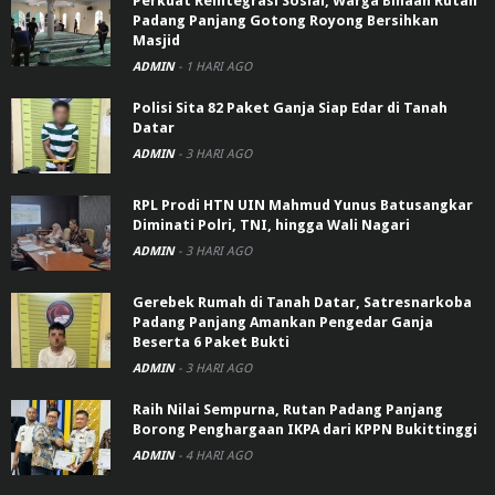
Perkuat Reintegrasi Sosial, Warga Binaan Rutan
Padang Panjang Gotong Royong Bersihkan
Masjid
ADMIN
-
1 HARI AGO
Polisi Sita 82 Paket Ganja Siap Edar di Tanah
Datar
ADMIN
-
3 HARI AGO
RPL Prodi HTN UIN Mahmud Yunus Batusangkar
Diminati Polri, TNI, hingga Wali Nagari
ADMIN
-
3 HARI AGO
Gerebek Rumah di Tanah Datar, Satresnarkoba
Padang Panjang Amankan Pengedar Ganja
Beserta 6 Paket Bukti
ADMIN
-
3 HARI AGO
Raih Nilai Sempurna, Rutan Padang Panjang
Borong Penghargaan IKPA dari KPPN Bukittinggi
ADMIN
-
4 HARI AGO