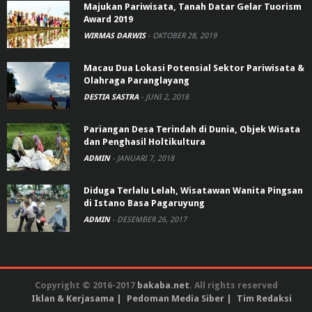
Majukan Pariwisata, Tanah Datar Gelar Tuorism
Award 2019
WIRMAS DARWIS
-
OKTOBER 28, 2019
Macau Dua Lokasi Potensial Sektor Pariwisata &
Olahraga Paranglayang
DESTIA SASTRA
-
JUNI 2, 2018
Pariangan Desa Terindah di Dunia, Objek Wisata
dan Penghasil Holtikultura
ADMIN
-
JANUARI 7, 2018
Diduga Terlalu Lelah, Wisatawan Wanita Pingsan
di Istano Basa Pagaruyung
ADMIN
-
DESEMBER 26, 2017
Copyright © 2016-2017
bakaba.net
. All rights reserved
Iklan & Kerjasama
Pedoman Media Siber
Tim Redaksi