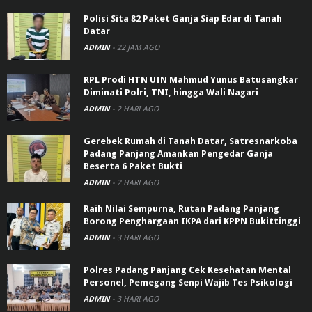
Polisi Sita 82 Paket Ganja Siap Edar di Tanah
Datar
ADMIN
-
22 JAM AGO
RPL Prodi HTN UIN Mahmud Yunus Batusangkar
Diminati Polri, TNI, hingga Wali Nagari
ADMIN
-
2 HARI AGO
Gerebek Rumah di Tanah Datar, Satresnarkoba
Padang Panjang Amankan Pengedar Ganja
Beserta 6 Paket Bukti
ADMIN
-
2 HARI AGO
Raih Nilai Sempurna, Rutan Padang Panjang
Borong Penghargaan IKPA dari KPPN Bukittinggi
ADMIN
-
3 HARI AGO
Polres Padang Panjang Cek Kesehatan Mental
Personel, Pemegang Senpi Wajib Tes Psikologi
ADMIN
-
3 HARI AGO