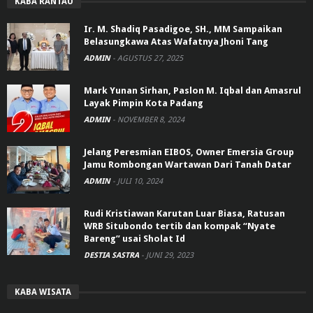
KABA RANTAU
Ir. M. Shadiq Pasadigoe, SH., MM Sampaikan
Belasungkawa Atas Wafatnya Jhoni Tang
ADMIN
-
AGUSTUS 27, 2025
Mark Yunan Sirhan, Paslon M. Iqbal dan Amasrul
Layak Pimpin Kota Padang
ADMIN
-
NOVEMBER 8, 2024
Jelang Peresmian EIBOS, Owner Emersia Group
Jamu Rombongan Wartawan Dari Tanah Datar
ADMIN
-
JULI 10, 2024
Rudi Kristiawan Karutan Luar Biasa, Ratusan
WRB Situbondo tertib dan kompak “Nyate
Bareng” usai Sholat Id
DESTIA SASTRA
-
JUNI 29, 2023
KABA WISATA