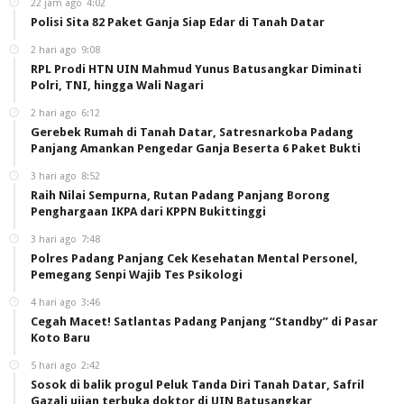
22 jam ago
4:02
Polisi Sita 82 Paket Ganja Siap Edar di Tanah Datar
2 hari ago
9:08
RPL Prodi HTN UIN Mahmud Yunus Batusangkar Diminati
Polri, TNI, hingga Wali Nagari
2 hari ago
6:12
Gerebek Rumah di Tanah Datar, Satresnarkoba Padang
Panjang Amankan Pengedar Ganja Beserta 6 Paket Bukti
3 hari ago
8:52
Raih Nilai Sempurna, Rutan Padang Panjang Borong
Penghargaan IKPA dari KPPN Bukittinggi
3 hari ago
7:48
Polres Padang Panjang Cek Kesehatan Mental Personel,
Pemegang Senpi Wajib Tes Psikologi
4 hari ago
3:46
Cegah Macet! Satlantas Padang Panjang “Standby” di Pasar
Koto Baru
5 hari ago
2:42
Sosok di balik progul Peluk Tanda Diri Tanah Datar, Safril
Gazali ujian terbuka doktor di UIN Batusangkar