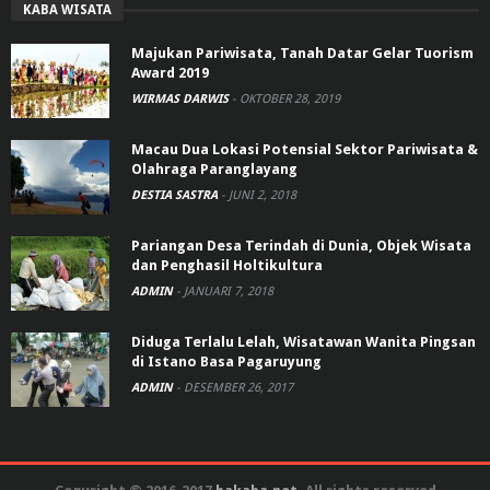
KABA WISATA
Majukan Pariwisata, Tanah Datar Gelar Tuorism
Award 2019
WIRMAS DARWIS
-
OKTOBER 28, 2019
Macau Dua Lokasi Potensial Sektor Pariwisata &
Olahraga Paranglayang
DESTIA SASTRA
-
JUNI 2, 2018
Pariangan Desa Terindah di Dunia, Objek Wisata
dan Penghasil Holtikultura
ADMIN
-
JANUARI 7, 2018
Diduga Terlalu Lelah, Wisatawan Wanita Pingsan
di Istano Basa Pagaruyung
ADMIN
-
DESEMBER 26, 2017