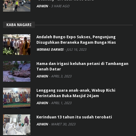
ADMIN
-
3 HARI AGO
KABA NAGARI
Andaleh Bungo Expo Sukses, Pengunjung
Disuguhkan Beraneka Ragam Bunga Hias
WIRMAS DARWIS
-
JULI 16, 2023
Hama dan irigasi keluhan petani di Tambangan
Tanah Datar
ADMIN
-
APRIL 3, 2023
Lenggang suara anak-anak, Wabup Richi
Perintahkan Buka Masjid 24 jam
ADMIN
-
APRIL 1, 2023
Kerinduan 13 tahun itu sudah terobati
ADMIN
-
MARET 30, 2023