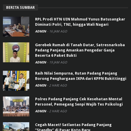
BERITA SUMBAR
RPL Prodi HTN UIN Mahmud Yunus Batusangkar
Diminati Polri, TNI, hingga Wali Nagari
ADMIN
-
16 JAM AGO
Gerebek Rumah di Tanah Datar, Satresnarkoba
Padang Panjang Amankan Pengedar Ganja
Beserta 6 Paket Bukti
ADMIN
-
19 JAM AGO
Raih Nilai Sempurna, Rutan Padang Panjang
Borong Penghargaan IKPA dari KPPN Bukittinggi
ADMIN
-
2 HARI AGO
Polres Padang Panjang Cek Kesehatan Mental
Personel, Pemegang Senpi Wajib Tes Psikologi
ADMIN
-
2 HARI AGO
Cegah Macet! Satlantas Padang Panjang
“Standby” di Pasar Koto Baru