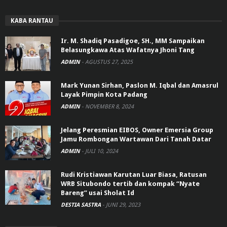
KABA RANTAU
Ir. M. Shadiq Pasadigoe, SH., MM Sampaikan
Belasungkawa Atas Wafatnya Jhoni Tang
ADMIN
-
AGUSTUS 27, 2025
Mark Yunan Sirhan, Paslon M. Iqbal dan Amasrul
Layak Pimpin Kota Padang
ADMIN
-
NOVEMBER 8, 2024
Jelang Peresmian EIBOS, Owner Emersia Group
Jamu Rombongan Wartawan Dari Tanah Datar
ADMIN
-
JULI 10, 2024
Rudi Kristiawan Karutan Luar Biasa, Ratusan
WRB Situbondo tertib dan kompak “Nyate
Bareng” usai Sholat Id
DESTIA SASTRA
-
JUNI 29, 2023