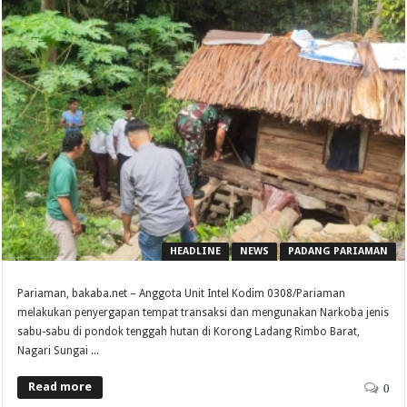
HEADLINE
NEWS
PADANG PARIAMAN
Pariaman, bakaba.net – Anggota Unit Intel Kodim 0308/Pariaman
melakukan penyergapan tempat transaksi dan mengunakan Narkoba jenis
sabu-sabu di pondok tenggah hutan di Korong Ladang Rimbo Barat,
Nagari Sungai ...
Read more
0