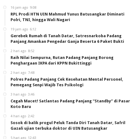
16 jam ago
9:08
RPL Prodi HTN UIN Mahmud Yunus Batusangkar Diminati
Polri, TNI, hingga Wali Nagari
19 jam ago
6:12
Gerebek Rumah di Tanah Datar, Satresnarkoba Padang
Panjang Amankan Pengedar Ganja Beserta 6 Paket Bukti
2 hari ago
8:52
Raih Nilai Sempurna, Rutan Padang Panjang Borong
Penghargaan IKPA dari KPPN Bukittinggi
2 hari ago
7:48
Polres Padang Panjang Cek Kesehatan Mental Personel,
Pemegang Senpi Wajib Tes Psikologi
3 hari ago
3:46
Cegah Macet! Satlantas Padang Panjang “Standby” di Pasar
Koto Baru
4 hari ago
2:42
Sosok di balik progul Peluk Tanda Diri Tanah Datar, Safril
Gazali ujian terbuka doktor di UIN Batusangkar
5 hari ago
12:43