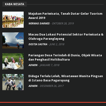
KABA WISATA
Majukan Pariwisata, Tanah Datar Gelar Tuorism
Award 2019
WIRMAS DARWIS
-
OKTOBER 28, 2019
Macau Dua Lokasi Potensial Sektor Pariwisata &
Olahraga Paranglayang
DESTIA SASTRA
-
JUNI 2, 2018
Pariangan Desa Terindah di Dunia, Objek Wisata
dan Penghasil Holtikultura
ADMIN
-
JANUARI 7, 2018
Diduga Terlalu Lelah, Wisatawan Wanita Pingsan
di Istano Basa Pagaruyung
ADMIN
-
DESEMBER 26, 2017