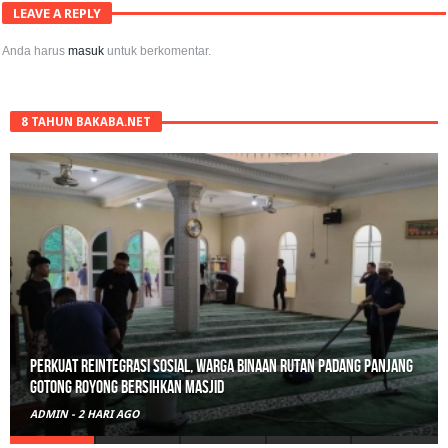
LEAVE A REPLY
Anda harus
masuk
untuk berkomentar.
8 TAHUN BAKABA.NET
Polisi Sita 82 Paket Ganja Siap Edar di Tanah Datar
ADMIN
-
3 HARI AGO