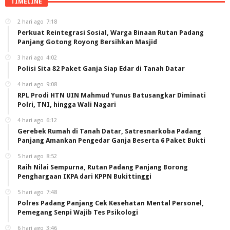
TIMELINE
2 hari ago
7:18
Perkuat Reintegrasi Sosial, Warga Binaan Rutan Padang
Panjang Gotong Royong Bersihkan Masjid
3 hari ago
4:02
Polisi Sita 82 Paket Ganja Siap Edar di Tanah Datar
4 hari ago
9:08
RPL Prodi HTN UIN Mahmud Yunus Batusangkar Diminati
Polri, TNI, hingga Wali Nagari
4 hari ago
6:12
Gerebek Rumah di Tanah Datar, Satresnarkoba Padang
Panjang Amankan Pengedar Ganja Beserta 6 Paket Bukti
5 hari ago
8:52
Raih Nilai Sempurna, Rutan Padang Panjang Borong
Penghargaan IKPA dari KPPN Bukittinggi
5 hari ago
7:48
Polres Padang Panjang Cek Kesehatan Mental Personel,
Pemegang Senpi Wajib Tes Psikologi
6 hari ago
3:46