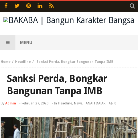
MENU
Home
Headline
Sanksi Perda, Bongkar Bangunan Tanpa IMB
Sanksi Perda, Bongkar
Bangunan Tanpa IMB
By
Admin
-
Februari 27, 2020
- In
Headline
,
News
,
TANAH DATAR
0