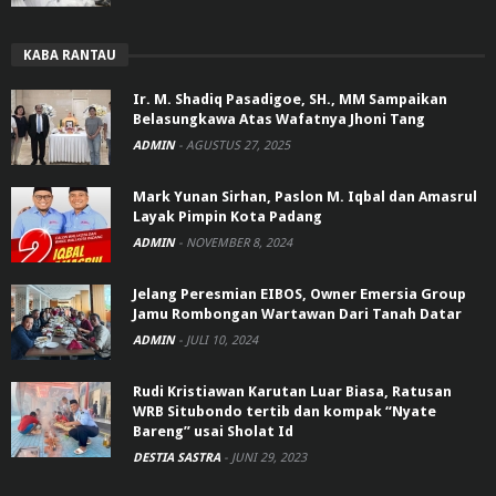
KABA RANTAU
Ir. M. Shadiq Pasadigoe, SH., MM Sampaikan
Belasungkawa Atas Wafatnya Jhoni Tang
ADMIN
-
AGUSTUS 27, 2025
Mark Yunan Sirhan, Paslon M. Iqbal dan Amasrul
Layak Pimpin Kota Padang
ADMIN
-
NOVEMBER 8, 2024
Jelang Peresmian EIBOS, Owner Emersia Group
Jamu Rombongan Wartawan Dari Tanah Datar
ADMIN
-
JULI 10, 2024
Rudi Kristiawan Karutan Luar Biasa, Ratusan
WRB Situbondo tertib dan kompak “Nyate
Bareng” usai Sholat Id
DESTIA SASTRA
-
JUNI 29, 2023