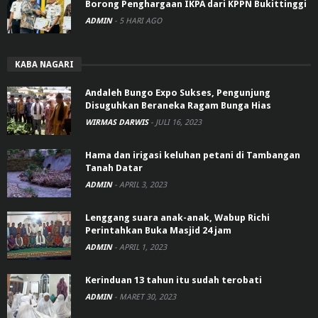
Borong Penghargaan IKPA dari KPPN Bukittinggi
ADMIN
-
5 HARI AGO
KABA NAGARI
Andaleh Bungo Expo Sukses, Pengunjung
Disuguhkan Beraneka Ragam Bunga Hias
WIRMAS DARWIS
-
JULI 16, 2023
Hama dan irigasi keluhan petani di Tambangan
Tanah Datar
ADMIN
-
APRIL 3, 2023
Lenggang suara anak-anak, Wabup Richi
Perintahkan Buka Masjid 24 jam
ADMIN
-
APRIL 1, 2023
Kerinduan 13 tahun itu sudah terobati
ADMIN
-
MARET 30, 2023