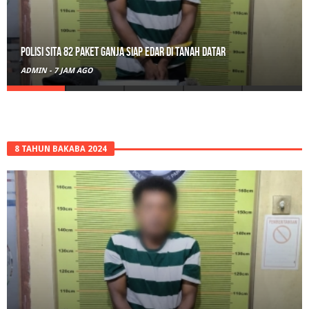
RPL Prodi HTN UIN Mahmud Yunus Batusangkar Diminati Polri, TNI,
hingga Wali Nagari
ADMIN
-
1 HARI AGO
8 TAHUN BAKABA 2024