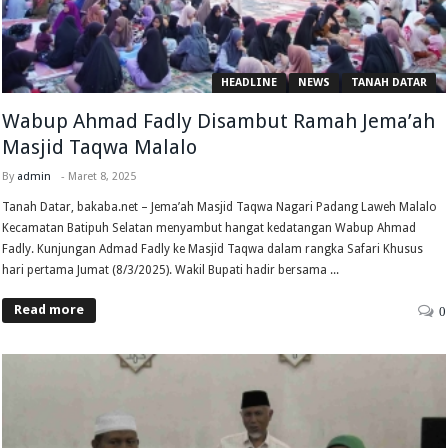
HEADLINE
NEWS
TANAH DATAR
Wabup Ahmad Fadly Disambut Ramah Jema’ah
Masjid Taqwa Malalo
By
admin
-
Maret 8, 2025
Tanah Datar, bakaba.net – Jema’ah Masjid Taqwa Nagari Padang Laweh Malalo
Kecamatan Batipuh Selatan menyambut hangat kedatangan Wabup Ahmad
Fadly. Kunjungan Admad Fadly ke Masjid Taqwa dalam rangka Safari Khusus
hari pertama Jumat (8/3/2025). Wakil Bupati hadir bersama ...
Read more
0