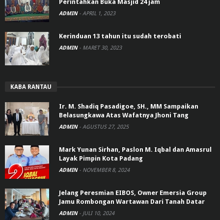
Perintahkan Buka Masjid 24 jam
ADMIN
-
APRIL 1, 2023
Kerinduan 13 tahun itu sudah terobati
ADMIN
-
MARET 30, 2023
KABA RANTAU
Ir. M. Shadiq Pasadigoe, SH., MM Sampaikan
Belasungkawa Atas Wafatnya Jhoni Tang
ADMIN
-
AGUSTUS 27, 2025
Mark Yunan Sirhan, Paslon M. Iqbal dan Amasrul
Layak Pimpin Kota Padang
ADMIN
-
NOVEMBER 8, 2024
Jelang Peresmian EIBOS, Owner Emersia Group
Jamu Rombongan Wartawan Dari Tanah Datar
ADMIN
-
JULI 10, 2024