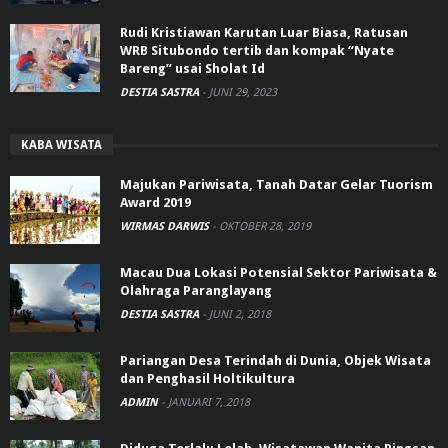
Rudi Kristiawan Karutan Luar Biasa, Ratusan
WRB Situbondo tertib dan kompak “Nyate
Bareng” usai Sholat Id
DESTIA SASTRA
-
JUNI 29, 2023
KABA WISATA
Majukan Pariwisata, Tanah Datar Gelar Tuorism
Award 2019
WIRMAS DARWIS
-
OKTOBER 28, 2019
Macau Dua Lokasi Potensial Sektor Pariwisata &
Olahraga Paranglayang
DESTIA SASTRA
-
JUNI 2, 2018
Pariangan Desa Terindah di Dunia, Objek Wisata
dan Penghasil Holtikultura
ADMIN
-
JANUARI 7, 2018