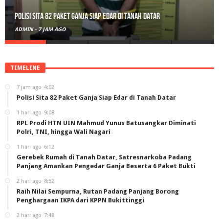
RPL Prodi HTN UIN Mahmud Yunus Batusangkar Diminati Polri, TNI,
hingga Wali Nagari
ADMIN
-
1 HARI AGO
TIMELINE
7 jam ago
4:02
Polisi Sita 82 Paket Ganja Siap Edar di Tanah Datar
1 hari ago
9:08
RPL Prodi HTN UIN Mahmud Yunus Batusangkar Diminati
Polri, TNI, hingga Wali Nagari
1 hari ago
6:12
Gerebek Rumah di Tanah Datar, Satresnarkoba Padang
Panjang Amankan Pengedar Ganja Beserta 6 Paket Bukti
2 hari ago
8:52
Raih Nilai Sempurna, Rutan Padang Panjang Borong
Penghargaan IKPA dari KPPN Bukittinggi
2 hari ago
7:48