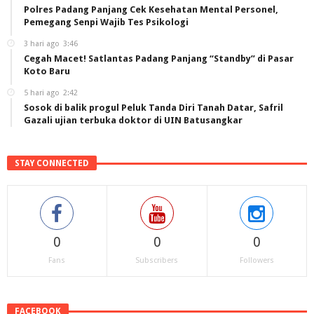
Polres Padang Panjang Cek Kesehatan Mental Personel,
Pemegang Senpi Wajib Tes Psikologi
3 hari ago
3:46
Cegah Macet! Satlantas Padang Panjang “Standby” di Pasar
Koto Baru
5 hari ago
2:42
Sosok di balik progul Peluk Tanda Diri Tanah Datar, Safril
Gazali ujian terbuka doktor di UIN Batusangkar
STAY CONNECTED
0
0
0
Fans
Subscribers
Followers
FACEBOOK