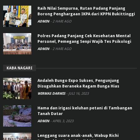
Raih Nilai Sempurna, Rutan Padang Panjang
Borong Penghargaan IKPA dari KPPN Bukittinggi
ADMIN
-
2 HARI AGO
Polres Padang Panjang Cek Kesehatan Mental
Personel, Pemegang Senpi Wajib Tes Psikologi
ADMIN
-
2 HARI AGO
KABA NAGARI
Andaleh Bungo Expo Sukses, Pengunjung
Disuguhkan Beraneka Ragam Bunga Hias
WIRMAS DARWIS
-
JULI 16, 2023
Hama dan irigasi keluhan petani di Tambangan
Tanah Datar
ADMIN
-
APRIL 3, 2023
Lenggang suara anak-anak, Wabup Richi