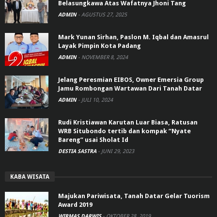
Belasungkawa Atas Wafatnya Jhoni Tang
ADMIN
-
AGUSTUS 27, 2025
Mark Yunan Sirhan, Paslon M. Iqbal dan Amasrul
Layak Pimpin Kota Padang
ADMIN
-
NOVEMBER 8, 2024
Jelang Peresmian EIBOS, Owner Emersia Group
Jamu Rombongan Wartawan Dari Tanah Datar
ADMIN
-
JULI 10, 2024
Rudi Kristiawan Karutan Luar Biasa, Ratusan
WRB Situbondo tertib dan kompak “Nyate
Bareng” usai Sholat Id
DESTIA SASTRA
-
JUNI 29, 2023
KABA WISATA
Majukan Pariwisata, Tanah Datar Gelar Tuorism
Award 2019
WIRMAS DARWIS
-
OKTOBER 28, 2019