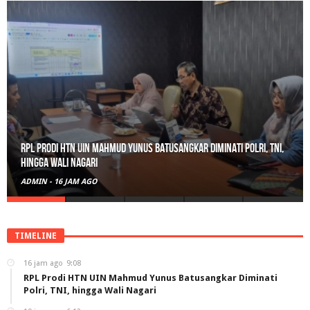
Gerebek Rumah di Tanah Datar, Satresnarkoba Padang Panjang
Amankan Pengedar Ganja Beserta 6 Paket Bukti
ADMIN
-
19 JAM AGO
TIMELINE
16 jam ago
9:08
RPL Prodi HTN UIN Mahmud Yunus Batusangkar Diminati
Polri, TNI, hingga Wali Nagari