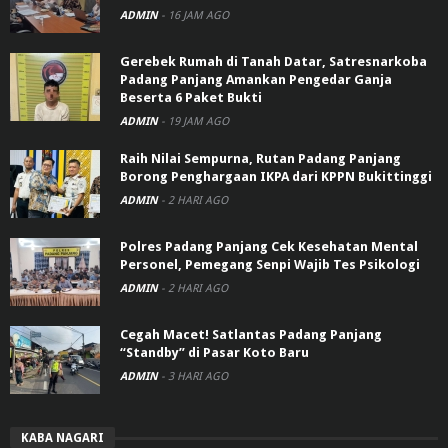
ADMIN
-
16 JAM AGO
Gerebek Rumah di Tanah Datar, Satresnarkoba
Padang Panjang Amankan Pengedar Ganja
Beserta 6 Paket Bukti
ADMIN
-
19 JAM AGO
Raih Nilai Sempurna, Rutan Padang Panjang
Borong Penghargaan IKPA dari KPPN Bukittinggi
ADMIN
-
2 HARI AGO
Polres Padang Panjang Cek Kesehatan Mental
Personel, Pemegang Senpi Wajib Tes Psikologi
ADMIN
-
2 HARI AGO
Cegah Macet! Satlantas Padang Panjang
“Standby” di Pasar Koto Baru
ADMIN
-
3 HARI AGO
KABA NAGARI