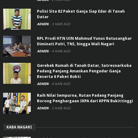
Polisi Sita 82 Paket Ganja Siap Edar di Tanah
Datar
ADMIN
-
3 HARI AGO
RPL Prodi HTN UIN Mahmud Yunus Batusangkar
Diminati Polri, TNI, hingga Wali Nagari
ADMIN
-
4 HARI AGO
Gerebek Rumah di Tanah Datar, Satresnarkoba
Padang Panjang Amankan Pengedar Ganja
Beserta 6 Paket Bukti
ADMIN
-
4 HARI AGO
Raih Nilai Sempurna, Rutan Padang Panjang
Borong Penghargaan IKPA dari KPPN Bukittinggi
ADMIN
-
5 HARI AGO
KABA NAGARI