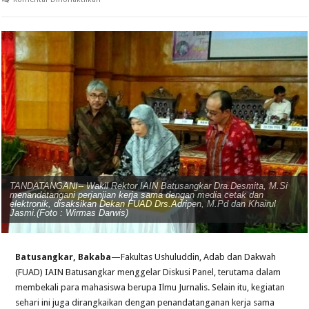
TANDATANGANI-- Wakil Rektor IAIN Batusangkar Dra.Desmita, M.Si
menandatangani perjanjian kerja sama dengan media cetak dan
elektronik, disaksikan Dekan FUAD Drs.Adripen, M.Pd dan Khairul
Jasmi.(Foto : Wirmas Darwis)
Batusangkar, Bakaba
—Fakultas Ushuluddin, Adab dan Dakwah
(FUAD) IAIN Batusangkar menggelar Diskusi Panel, terutama dalam
membekali para mahasiswa berupa Ilmu Jurnalis. Selain itu, kegiatan
sehari ini juga dirangkaikan dengan penandatanganan kerja sama