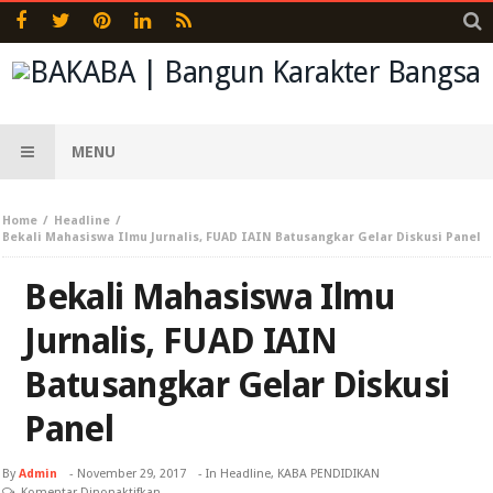
MENU
Home
Headline
Bekali Mahasiswa Ilmu Jurnalis, FUAD IAIN Batusangkar Gelar Diskusi Panel
Bekali Mahasiswa Ilmu
Jurnalis, FUAD IAIN
Batusangkar Gelar Diskusi
Panel
By
Admin
-
November 29, 2017
- In
Headline
,
KABA PENDIDIKAN
Komentar Dinonaktifkan