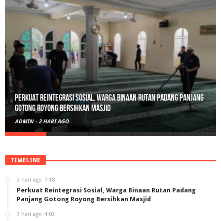
Polisi Sita 82 Paket Ganja Siap Edar di Tanah Datar
ADMIN
-
3 HARI AGO
TIMELINE
2 hari ago
7:18
Perkuat Reintegrasi Sosial, Warga Binaan Rutan Padang
Panjang Gotong Royong Bersihkan Masjid
3 hari ago
4:02