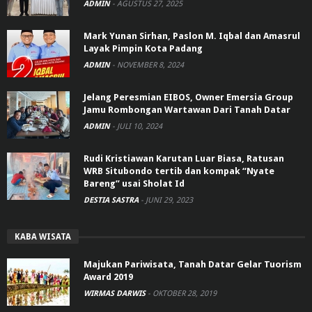
ADMIN
-
AGUSTUS 27, 2025
Mark Yunan Sirhan, Paslon M. Iqbal dan Amasrul
Layak Pimpin Kota Padang
ADMIN
-
NOVEMBER 8, 2024
Jelang Peresmian EIBOS, Owner Emersia Group
Jamu Rombongan Wartawan Dari Tanah Datar
ADMIN
-
JULI 10, 2024
Rudi Kristiawan Karutan Luar Biasa, Ratusan
WRB Situbondo tertib dan kompak “Nyate
Bareng” usai Sholat Id
DESTIA SASTRA
-
JUNI 29, 2023
KABA WISATA
Majukan Pariwisata, Tanah Datar Gelar Tuorism
Award 2019
WIRMAS DARWIS
-
OKTOBER 28, 2019