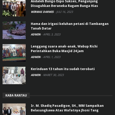
Andaleh Bungo Expo Sukses, Pengunjung
Disuguhkan Beraneka Ragam Bunga Hias
WIRMAS DARWIS
-
JULI 16, 2023
Hama dan irigasi keluhan petani di Tambangan
Tanah Datar
ADMIN
-
APRIL 3, 2023
Lenggang suara anak-anak, Wabup Richi
Perintahkan Buka Masjid 24 jam
ADMIN
-
APRIL 1, 2023
Kerinduan 13 tahun itu sudah terobati
ADMIN
-
MARET 30, 2023
KABA RANTAU
Ir. M. Shadiq Pasadigoe, SH., MM Sampaikan
Belasungkawa Atas Wafatnya Jhoni Tang