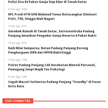
Polisi Sita 82 Paket Ganja Siap Edar di Tanah Datar
4 hari ago
9:08
RPL Prodi HTN UIN Mahmud Yunus Batusangkar Diminati
Polri, TNI, hingga Wali Nagari
4 hari ago
6:12
Gerebek Rumah di Tanah Datar, Satresnarkoba Padang
Panjang Amankan Pengedar Ganja Beserta 6 Paket Bukti
5 hari ago
8:52
Raih Nilai Sempurna, Rutan Padang Panjang Borong
Penghargaan IKPA dari KPPN Bukittinggi
5 hari ago
7:48
Polres Padang Panjang Cek Kesehatan Mental Personel,
Pemegang Senpi Wajib Tes Psikologi
6 hari ago
3:46
Cegah Macet! Satlantas Padang Panjang “Standby” di Pasar
Koto Baru
STAY CONNECTED