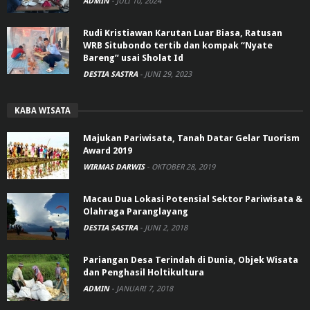
ADMIN
-
JULI 10, 2024
Rudi Kristiawan Karutan Luar Biasa, Ratusan
WRB Situbondo tertib dan kompak “Nyate
Bareng” usai Sholat Id
DESTIA SASTRA
-
JUNI 29, 2023
KABA WISATA
Majukan Pariwisata, Tanah Datar Gelar Tuorism
Award 2019
WIRMAS DARWIS
-
OKTOBER 28, 2019
Macau Dua Lokasi Potensial Sektor Pariwisata &
Olahraga Paranglayang
DESTIA SASTRA
-
JUNI 2, 2018
Pariangan Desa Terindah di Dunia, Objek Wisata
dan Penghasil Holtikultura
ADMIN
-
JANUARI 7, 2018