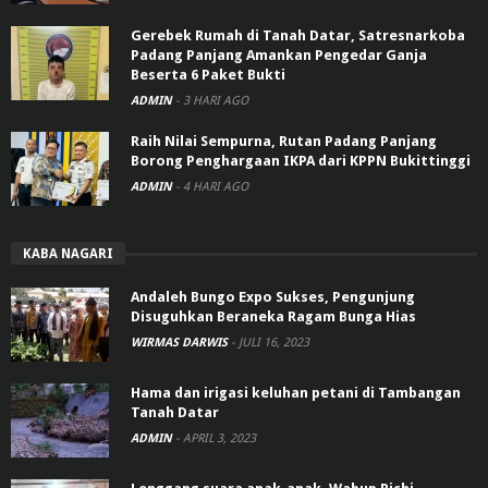
Gerebek Rumah di Tanah Datar, Satresnarkoba
Padang Panjang Amankan Pengedar Ganja
Beserta 6 Paket Bukti
ADMIN
-
3 HARI AGO
Raih Nilai Sempurna, Rutan Padang Panjang
Borong Penghargaan IKPA dari KPPN Bukittinggi
ADMIN
-
4 HARI AGO
KABA NAGARI
Andaleh Bungo Expo Sukses, Pengunjung
Disuguhkan Beraneka Ragam Bunga Hias
WIRMAS DARWIS
-
JULI 16, 2023
Hama dan irigasi keluhan petani di Tambangan
Tanah Datar
ADMIN
-
APRIL 3, 2023