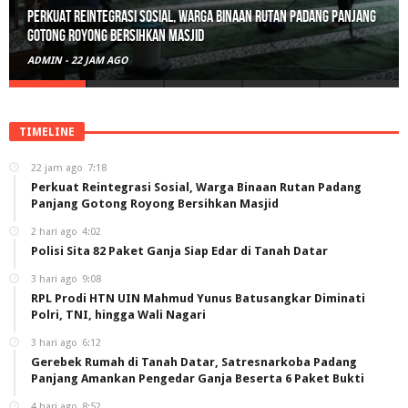
Polisi Sita 82 Paket Ganja Siap Edar di Tanah Datar
ADMIN
-
2 HARI AGO
TIMELINE
22 jam ago
7:18
Perkuat Reintegrasi Sosial, Warga Binaan Rutan Padang
Panjang Gotong Royong Bersihkan Masjid
2 hari ago
4:02
Polisi Sita 82 Paket Ganja Siap Edar di Tanah Datar
3 hari ago
9:08
RPL Prodi HTN UIN Mahmud Yunus Batusangkar Diminati
Polri, TNI, hingga Wali Nagari
3 hari ago
6:12
Gerebek Rumah di Tanah Datar, Satresnarkoba Padang
Panjang Amankan Pengedar Ganja Beserta 6 Paket Bukti
4 hari ago
8:52