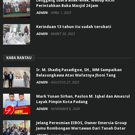
Lenggang suara anak-anak, Wabup Richi
Perintahkan Buka Masjid 24 jam
ADMIN
-
APRIL 1, 2023
Kerinduan 13 tahun itu sudah terobati
ADMIN
-
MARET 30, 2023
KABA RANTAU
Ir. M. Shadiq Pasadigoe, SH., MM Sampaikan
Belasungkawa Atas Wafatnya Jhoni Tang
ADMIN
-
AGUSTUS 27, 2025
Mark Yunan Sirhan, Paslon M. Iqbal dan Amasrul
Layak Pimpin Kota Padang
ADMIN
-
NOVEMBER 8, 2024
Jelang Peresmian EIBOS, Owner Emersia Group
Jamu Rombongan Wartawan Dari Tanah Datar