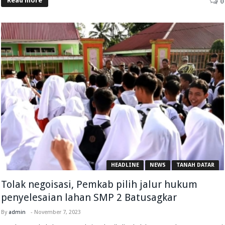
Read more
0
HEADLINE
NEWS
TANAH DATAR
Tolak negoisasi, Pemkab pilih jalur hukum
penyelesaian lahan SMP 2 Batusagkar
By
admin
-
November 7, 2023